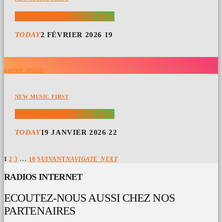
TOP 10 WEEK 06 À 07 2026
TODAY
2 FÉVRIER 2026
19
queue_music
NEW MUSIC FIRST
TOP 10 WEEK 04 À 05 2026
TODAY
19 JANVIER 2026
22
…
1
2
3
10
SUIVANT
NAVIGATE_NEXT
RADIOS INTERNET
ECOUTEZ-NOUS AUSSI CHEZ NOS
PARTENAIRES