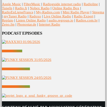
Apple Music
|
FilterMusic
|
Radioguide internet radio
|
Radioline
|
TuneIn
|
Radio.fr
|
Nobex Radio
|
Online Radio Box
|
RadioEnLigneFrance
|
My-Radios.com
|
Mini Radio Player
|
Streema
|
myTuner Radio
|
Radoxo
|
Live Online Radio
|
Radio Expert
|
Replaio
|
Listen Online Radio
|
audio.regroup.io
|
Radios.com.br
|
Zeno.fm
|
Phonostar.de
|
Internet Radio
PODCAST EPISODES
HAXX303 01/06/2026
FUNKY SESSION 31/05/2026
FUNKY SESSION 24/05/2026