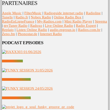
PARTENAIRES
Apple Music
|
FilterMusic
|
Radioguide internet radio
|
Radioline
|
TuneIn
|
Radio.fr
|
Nobex Radio
|
Online Radio Box
|
RadioEnLigneFrance
|
My-Radios.com
|
Mini Radio Player
|
Streema
|
myTuner Radio
|
Radoxo
|
Live Online Radio
|
Radio Expert
|
Replaio
|
Listen Online Radio
|
audio.regroup.io
|
Radios.com.br
|
Zeno.fm
|
Phonostar.de
|
Internet Radio
PODCAST EPISODES
HAXX303 01/06/2026
FUNKY SESSION 31/05/2026
FUNKY SESSION 24/05/2026