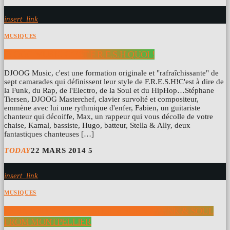
insert_link
MUSIQUES
DJOOG MUSIC C’EST F.R.E.S.H QUOI !
DJOOG Music, c'est une formation originale et "rafraîchissante" de
sept camarades qui définissent leur style de F.R.E.S.H!C'est à dire de
la Funk, du Rap, de l'Electro, de la Soul et du HipHop…Stéphane
Tiersen, DJOOG Masterchef, clavier survolté et compositeur,
emmène avec lui une rythmique d'enfer, Fabien, un guitariste
chanteur qui décoiffe, Max, un rappeur qui vous décolle de votre
chaise, Kamal, bassiste, Hugo, batteur, Stella & Ally, deux
fantastiques chanteuses […]
TODAY
22 MARS 2014
5
insert_link
MUSIQUES
LÉNA AND THE DEEP SOUL « BURN » FUNK & SOUL
FROM MONTPELLIER