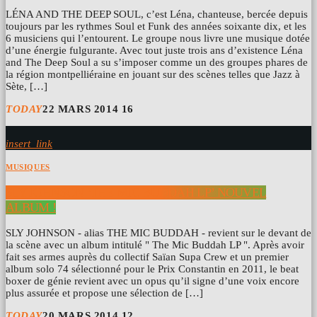
LÉNA AND THE DEEP SOUL, c’est Léna, chanteuse, bercée depuis
toujours par les rythmes Soul et Funk des années soixante dix, et les
6 musiciens qui l’entourent. Le groupe nous livre une musique dotée
d’une énergie fulgurante. Avec tout juste trois ans d’existence Léna
and The Deep Soul a su s’imposer comme un des groupes phares de
la région montpelliéraine en jouant sur des scènes telles que Jazz à
Sète, […]
TODAY
22 MARS 2014
16
insert_link
MUSIQUES
SLY JOHNSON ‘THE MIC BUDDAH LP’ NOUVEL
ALBUM !
SLY JOHNSON - alias THE MIC BUDDAH - revient sur le devant de
la scène avec un album intitulé " The Mic Buddah LP ". Après avoir
fait ses armes auprès du collectif Saïan Supa Crew et un premier
album solo 74 sélectionné pour le Prix Constantin en 2011, le beat
boxer de génie revient avec un opus qu’il signe d’une voix encore
plus assurée et propose une sélection de […]
TODAY
20 MARS 2014
12