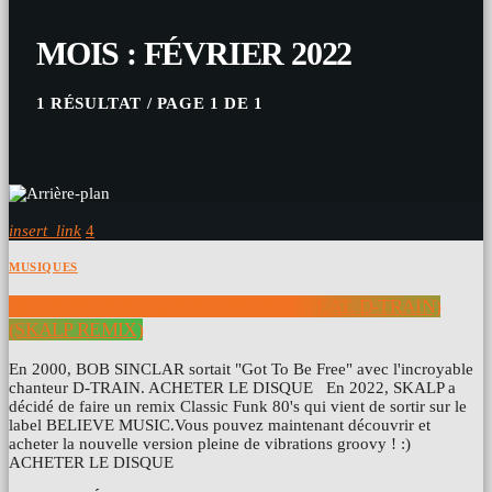
MOIS : FÉVRIER 2022
1 RÉSULTAT / PAGE 1 DE 1
insert_link
4
MUSIQUES
BOB SINCLAR – GOT TO BE FREE (FEAT. D-TRAIN)
(SKALP REMIX)
En 2000, BOB SINCLAR sortait "Got To Be Free" avec l'incroyable
chanteur D-TRAIN. ACHETER LE DISQUE En 2022, SKALP a
décidé de faire un remix Classic Funk 80's qui vient de sortir sur le
label BELIEVE MUSIC.Vous pouvez maintenant découvrir et
acheter la nouvelle version pleine de vibrations groovy ! :)
ACHETER LE DISQUE