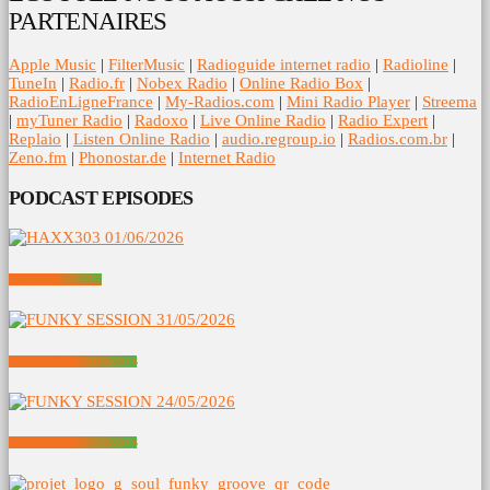
PARTENAIRES
Apple Music
|
FilterMusic
|
Radioguide internet radio
|
Radioline
|
TuneIn
|
Radio.fr
|
Nobex Radio
|
Online Radio Box
|
RadioEnLigneFrance
|
My-Radios.com
|
Mini Radio Player
|
Streema
|
myTuner Radio
|
Radoxo
|
Live Online Radio
|
Radio Expert
|
Replaio
|
Listen Online Radio
|
audio.regroup.io
|
Radios.com.br
|
Zeno.fm
|
Phonostar.de
|
Internet Radio
PODCAST EPISODES
HAXX303 01/06/2026
FUNKY SESSION 31/05/2026
FUNKY SESSION 24/05/2026