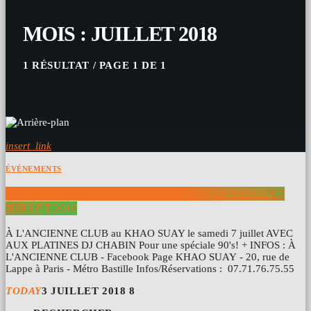
MOIS : JUILLET 2018
1 RÉSULTAT / PAGE 1 DE 1
insert_link
ÉVÉNEMENTS
À L’ANCIENNE CLUB AU KHAO SUAY LE SAMEDI 7
JUILLET 2018
À L'ANCIENNE CLUB au KHAO SUAY le samedi 7 juillet AVEC
AUX PLATINES DJ CHABIN Pour une spéciale 90's! + INFOS : À
L'ANCIENNE CLUB - Facebook Page KHAO SUAY - 20, rue de
Lappe à Paris - Métro Bastille Infos/Réservations : 07.71.76.75.55
TODAY
3 JUILLET 2018
8