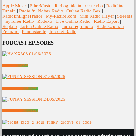
Apple Music
|
FilterMusic
|
Radioguide internet radio
|
Radioline
|
TuneIn
|
Radio.fr
|
Nobex Radio
|
Online Radio Box
|
RadioEnLigneFrance
|
My-Radios.com
|
Mini Radio Player
|
Streema
|
myTuner Radio
|
Radoxo
|
Live Online Radio
|
Radio Expert
|
Replaio
|
Listen Online Radio
|
audio.regroup.io
|
Radios.com.br
|
Zeno.fm
|
Phonostar.de
|
Internet Radio
PODCAST EPISODES
HAXX303 01/06/2026
FUNKY SESSION 31/05/2026
FUNKY SESSION 24/05/2026