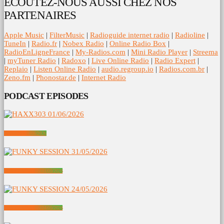
ECOUTEZ-NOUS AUSSI CHEZ NOS
PARTENAIRES
Apple Music
|
FilterMusic
|
Radioguide internet radio
|
Radioline
|
TuneIn
|
Radio.fr
|
Nobex Radio
|
Online Radio Box
|
RadioEnLigneFrance
|
My-Radios.com
|
Mini Radio Player
|
Streema
|
myTuner Radio
|
Radoxo
|
Live Online Radio
|
Radio Expert
|
Replaio
|
Listen Online Radio
|
audio.regroup.io
|
Radios.com.br
|
Zeno.fm
|
Phonostar.de
|
Internet Radio
PODCAST EPISODES
HAXX303 01/06/2026
FUNKY SESSION 31/05/2026
FUNKY SESSION 24/05/2026