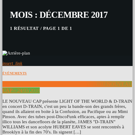
MOIS : DÉCEMBRE 2017
1 RÉSULTAT / PAGE 1 DE 1
insert_link
ÉVÉNEMENTS
LIGHT OF THE WORLD INVITE D-TRAIN AU NOUVEAU
CAP – 24/03/2018
LE NOUVEAU CAP présente LIGHT OF THE WORLD & D-TRAIN
en concert D-TRAIN, c'est un peu la bande-son des grands frères,
quand ils allaient en boite à la Confusion, au Pacifique ou au Mimi
Pinson. Avec des tubes post-DiscoFunk efficaces, aptes à remplir
illico tous les dancefloors de la planète, JAMES "D-TRAIN"
WILLIAMS et son acolyte HUBERT EAVES se sont rencontrés à
Brooklyn à la fin des 70's. Ils signent […]