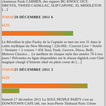
chanteuse Funk CARMEN, des rappers BG KNOCC OUT,
DRE'STA, TWEED CADILLAC, SLIP CAPONE, XL MIDDLETON
[…]
TODAY
28 DÉCEMBRE 2011
6
ACTU
INFUNKWETRUST REVEILLON 2012 !!!
Le Réveillon le plus Funky de la Capitale se met sur son 31 dans le
cadre mythique du New Morning ! 22h-06h : Concert Live + Soirée
+ Vestiaire + 2 consos = 45€ Soul, Funk, Groove, Disco, RnB,
Motown Classics… Le meilleur de chaque style des années 70 à nos
jours ! Préventes en ligne disponibles sur le réseau digitick.com Club
magique chargé d’histoire situé en plein coeur de […]
TODAY
25 DÉCEMBRE 2011
3
ACTU
SOUL PEOPLE PARTY AU DOWNTOWN CAFE –
17/12/2011
Samedi 17 décembre 2011 La SOUL PEOPLE PARTY c'est au
DOWNTOWN CAFE (46, rue Jean-Pierre Timbaud Paris 11ème