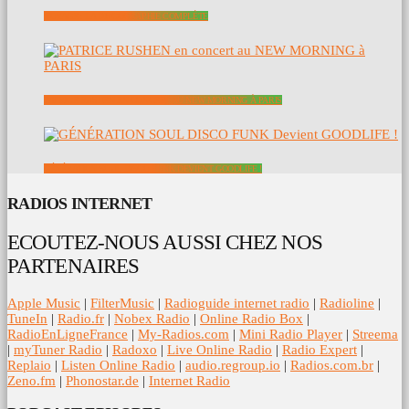
VOYAGE : LA DISCOGRAPHIE COMPLÈTE
PATRICE RUSHEN EN CONCERT AU NEW MORNING À PARIS
GÉNÉRATION SOUL DISCO FUNK DEVIENT GOODLIFE !
RADIOS INTERNET
ECOUTEZ-NOUS AUSSI CHEZ NOS
PARTENAIRES
Apple Music
|
FilterMusic
|
Radioguide internet radio
|
Radioline
|
TuneIn
|
Radio.fr
|
Nobex Radio
|
Online Radio Box
|
RadioEnLigneFrance
|
My-Radios.com
|
Mini Radio Player
|
Streema
|
myTuner Radio
|
Radoxo
|
Live Online Radio
|
Radio Expert
|
Replaio
|
Listen Online Radio
|
audio.regroup.io
|
Radios.com.br
|
Zeno.fm
|
Phonostar.de
|
Internet Radio