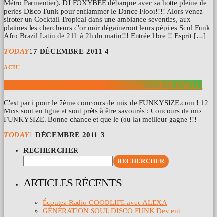
Métro Parmentier). DJ FOXYBEE débarque avec sa hotte pleine de
perles Disco Funk pour enflammer le Dance Floor!!!! Alors venez
siroter un Cocktail Tropical dans une ambiance seventies, aux
platines les chercheurs d'or noir dégaineront leurs pépites Soul Funk
Afro Brazil Latin de 21h à 2h du matin!!! Entrée libre !! Esprit […]
TODAY
17 DÉCEMBRE 2011
4
ACTU
CONCOURS DE MIX SUR FUNKYSIZE : C’EST PARTI !
C'est parti pour le 7ème concours de mix de FUNKYSIZE.com ! 12
Mixs sont en ligne et sont prêts à être savourés : Concours de mix
FUNKYSIZE. Bonne chance et que le (ou la) meilleur gagne !!!
TODAY
1 DÉCEMBRE 2011
3
RECHERCHER
RECHERCHER
ARTICLES RÉCENTS
Écoutez Radio GOODLIFE avec ALEXA
GÉNÉRATION SOUL DISCO FUNK Devient