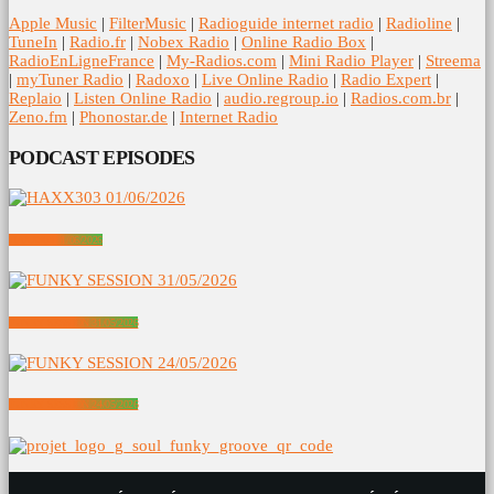
Apple Music
|
FilterMusic
|
Radioguide internet radio
|
Radioline
|
TuneIn
|
Radio.fr
|
Nobex Radio
|
Online Radio Box
|
RadioEnLigneFrance
|
My-Radios.com
|
Mini Radio Player
|
Streema
|
myTuner Radio
|
Radoxo
|
Live Online Radio
|
Radio Expert
|
Replaio
|
Listen Online Radio
|
audio.regroup.io
|
Radios.com.br
|
Zeno.fm
|
Phonostar.de
|
Internet Radio
PODCAST EPISODES
HAXX303 01/06/2026
FUNKY SESSION 31/05/2026
FUNKY SESSION 24/05/2026