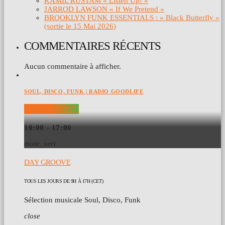
KAMIL RUSTAM « Listen Up! »
JARROD LAWSON « If We Pretend »
BROOKLYN FUNK ESSENTIALS : « Black Butterfly »
(sortie le 15 Mai 2026)
COMMENTAIRES RÉCENTS
Aucun commentaire à afficher.
SOUL, DISCO, FUNK | RADIO GOODLIFE
DAY GROOVE
10:00 - 17:00
more_vert
DAY GROOVE
TOUS LES JOURS DE 9H À 17H (CET)
Sélection musicale Soul, Disco, Funk
close