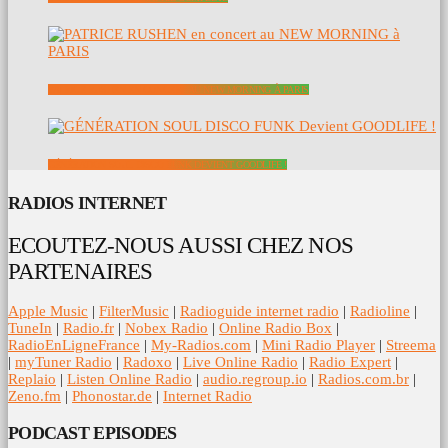
PATRICE RUSHEN EN CONCERT AU NEW MORNING À PARIS
GÉNÉRATION SOUL DISCO FUNK DEVIENT GOODLIFE !
RADIOS INTERNET
ECOUTEZ-NOUS AUSSI CHEZ NOS
PARTENAIRES
Apple Music
|
FilterMusic
|
Radioguide internet radio
|
Radioline
|
TuneIn
|
Radio.fr
|
Nobex Radio
|
Online Radio Box
|
RadioEnLigneFrance
|
My-Radios.com
|
Mini Radio Player
|
Streema
|
myTuner Radio
|
Radoxo
|
Live Online Radio
|
Radio Expert
|
Replaio
|
Listen Online Radio
|
audio.regroup.io
|
Radios.com.br
|
Zeno.fm
|
Phonostar.de
|
Internet Radio
PODCAST EPISODES