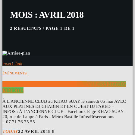
MOIS : AVRIL 2018
2 RÉSULTATS / PAGE 1 DE 1
insert_link
ÉVÉNEMENTS
À L’ANCIENNE CLUB AU KHAO SUAY LE SAMEDI 05
MAI 2018
À L'ANCIENNE CLUB au KHAO SUAY le samedi 05 mai AVEC
AUX PLATINES DJ CHABIN ET EN GUEST DJ FARED +
INFOS : À L'ANCIENNE CLUB - Facebook Page KHAO SUAY -
20, rue de Lappe à Paris - Métro Bastille Infos/Réservations
: 07.71.76.75.55
TODAY
22 AVRIL 2018
8