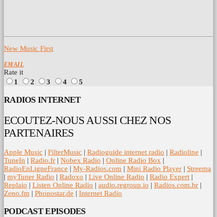
New Music First
EMAIL
Rate it
1
2
3
4
5
RADIOS INTERNET
ECOUTEZ-NOUS AUSSI CHEZ NOS
PARTENAIRES
Apple Music
|
FilterMusic
|
Radioguide internet radio
|
Radioline
|
TuneIn
|
Radio.fr
|
Nobex Radio
|
Online Radio Box
|
RadioEnLigneFrance
|
My-Radios.com
|
Mini Radio Player
|
Streema
|
myTuner Radio
|
Radoxo
|
Live Online Radio
|
Radio Expert
|
Replaio
|
Listen Online Radio
|
audio.regroup.io
|
Radios.com.br
|
Zeno.fm
|
Phonostar.de
|
Internet Radio
PODCAST EPISODES