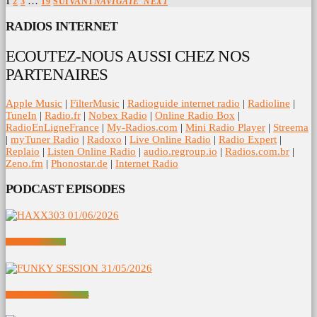
…
1
2
3
19
SUIVANT
NAVIGATE_NEXT
RADIOS INTERNET
ECOUTEZ-NOUS AUSSI CHEZ NOS
PARTENAIRES
Apple Music
|
FilterMusic
|
Radioguide internet radio
|
Radioline
|
TuneIn
|
Radio.fr
|
Nobex Radio
|
Online Radio Box
|
RadioEnLigneFrance
|
My-Radios.com
|
Mini Radio Player
|
Streema
|
myTuner Radio
|
Radoxo
|
Live Online Radio
|
Radio Expert
|
Replaio
|
Listen Online Radio
|
audio.regroup.io
|
Radios.com.br
|
Zeno.fm
|
Phonostar.de
|
Internet Radio
PODCAST EPISODES
HAXX303 01/06/2026
FUNKY SESSION 31/05/2026