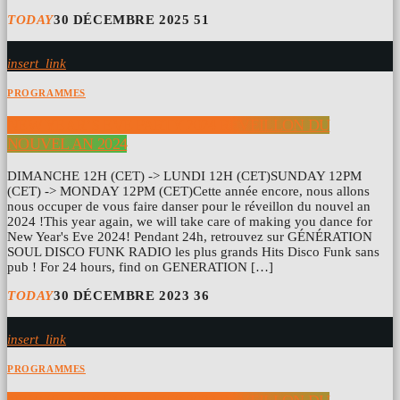
TODAY
30 DÉCEMBRE 2025
51
insert_link
PROGRAMMES
NEW YEAR’S EVE PARTY 2024 RÉVEILLON DU
NOUVEL AN 2024
DIMANCHE 12H (CET) -> LUNDI 12H (CET)SUNDAY 12PM
(CET) -> MONDAY 12PM (CET)Cette année encore, nous allons
nous occuper de vous faire danser pour le réveillon du nouvel an
2024 !This year again, we will take care of making you dance for
New Year's Eve 2024! Pendant 24h, retrouvez sur GÉNÉRATION
SOUL DISCO FUNK RADIO les plus grands Hits Disco Funk sans
pub ! For 24 hours, find on GENERATION […]
TODAY
30 DÉCEMBRE 2023
36
insert_link
PROGRAMMES