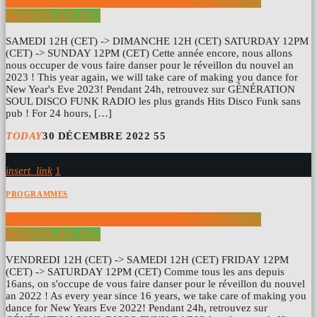
NEW YEAR’S EVE PARTY 2023 RÉVEILLON DU
NOUVEL AN 2023
SAMEDI 12H (CET) -> DIMANCHE 12H (CET) SATURDAY 12PM
(CET) -> SUNDAY 12PM (CET) Cette année encore, nous allons
nous occuper de vous faire danser pour le réveillon du nouvel an
2023 ! This year again, we will take care of making you dance for
New Year's Eve 2023! Pendant 24h, retrouvez sur GÉNÉRATION
SOUL DISCO FUNK RADIO les plus grands Hits Disco Funk sans
pub ! For 24 hours, […]
TODAY
30 DÉCEMBRE 2022
55
insert_link
1
PROGRAMMES
NEW YEAR’S EVE PARTY 2022 RÉVEILLON DU
NOUVEL AN 2022
VENDREDI 12H (CET) -> SAMEDI 12H (CET) FRIDAY 12PM
(CET) -> SATURDAY 12PM (CET) Comme tous les ans depuis
16ans, on s'occupe de vous faire danser pour le réveillon du nouvel
an 2022 ! As every year since 16 years, we take care of making you
dance for New Years Eve 2022! Pendant 24h, retrouvez sur