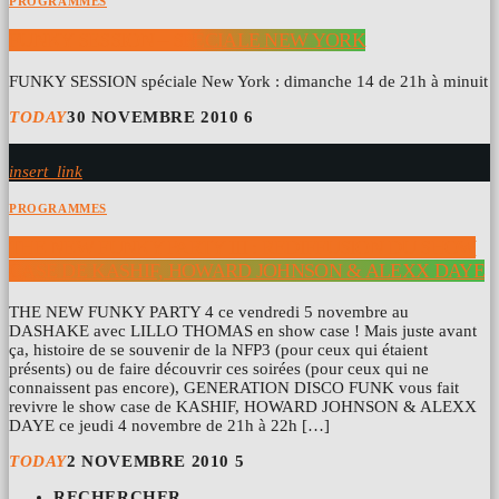
PROGRAMMES
FUNKY SESSION – SPÉCIALE NEW YORK
FUNKY SESSION spéciale New York : dimanche 14 de 21h à minuit
TODAY
30 NOVEMBRE 2010
6
insert_link
PROGRAMMES
THE NEW FUNKY PARTY III : REDIFFUSION DU SHOW
CASE DE KASHIF, HOWARD JOHNSON & ALEXX DAYE
THE NEW FUNKY PARTY 4 ce vendredi 5 novembre au
DASHAKE avec LILLO THOMAS en show case ! Mais juste avant
ça, histoire de se souvenir de la NFP3 (pour ceux qui étaient
présents) ou de faire découvrir ces soirées (pour ceux qui ne
connaissent pas encore), GENERATION DISCO FUNK vous fait
revivre le show case de KASHIF, HOWARD JOHNSON & ALEXX
DAYE ce jeudi 4 novembre de 21h à 22h […]
TODAY
2 NOVEMBRE 2010
5
RECHERCHER