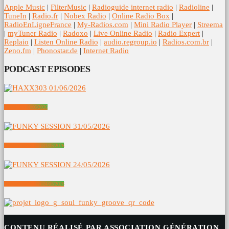
Apple Music
|
FilterMusic
|
Radioguide internet radio
|
Radioline
|
TuneIn
|
Radio.fr
|
Nobex Radio
|
Online Radio Box
|
RadioEnLigneFrance
|
My-Radios.com
|
Mini Radio Player
|
Streema
|
myTuner Radio
|
Radoxo
|
Live Online Radio
|
Radio Expert
|
Replaio
|
Listen Online Radio
|
audio.regroup.io
|
Radios.com.br
|
Zeno.fm
|
Phonostar.de
|
Internet Radio
PODCAST EPISODES
HAXX303 01/06/2026
FUNKY SESSION 31/05/2026
FUNKY SESSION 24/05/2026
CONTENU RÉALISÉ PAR ASSOCIATION GÉNÉRATION