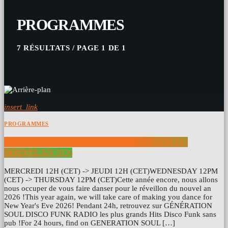
PROGRAMMES
7 RÉSULTATS / PAGE 1 DE 1
insert_link
PROGRAMMES
NEW YEAR’S EVE PARTY 2026 RÉVEILLON DU
NOUVEL AN 2026
MERCREDI 12H (CET) -> JEUDI 12H (CET)WEDNESDAY 12PM
(CET) -> THURSDAY 12PM (CET)Cette année encore, nous allons
nous occuper de vous faire danser pour le réveillon du nouvel an
2026 !This year again, we will take care of making you dance for
New Year's Eve 2026! Pendant 24h, retrouvez sur GÉNÉRATION
SOUL DISCO FUNK RADIO les plus grands Hits Disco Funk sans
pub !For 24 hours, find on GENERATION SOUL […]