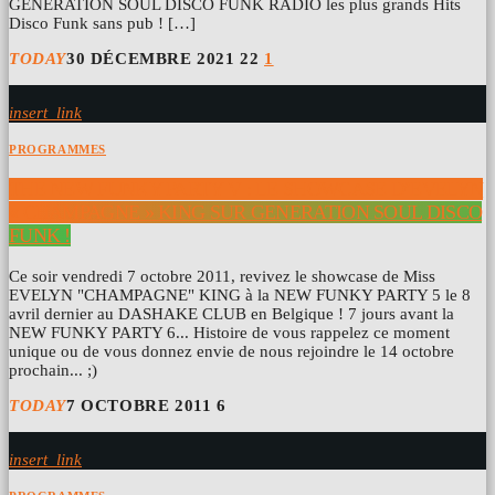
GÉNÉRATION SOUL DISCO FUNK RADIO les plus grands Hits
Disco Funk sans pub ! […]
TODAY
30 DÉCEMBRE 2021
22
1
insert_link
PROGRAMMES
THE NEW FUNKY PARTY V : LE SHOWCASE D’EVELYN
« CHAMPAGNE » KING SUR GENERATION SOUL DISCO
FUNK !
Ce soir vendredi 7 octobre 2011, revivez le showcase de Miss
EVELYN "CHAMPAGNE" KING à la NEW FUNKY PARTY 5 le 8
avril dernier au DASHAKE CLUB en Belgique ! 7 jours avant la
NEW FUNKY PARTY 6... Histoire de vous rappelez ce moment
unique ou de vous donnez envie de nous rejoindre le 14 octobre
prochain... ;)
TODAY
7 OCTOBRE 2011
6
insert_link