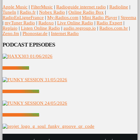
Apple Music
|
FilterMusic
|
Radioguide internet radio
|
Radioline
|
TuneIn
|
Radio.fr
|
Nobex Radio
|
Online Radio Box
|
RadioEnLigneFrance
|
My-Radios.com
|
Mini Radio Player
|
Streema
|
myTuner Radio
|
Radoxo
|
Live Online Radio
|
Radio Expert
|
Replaio
|
Listen Online Radio
|
audio.regroup.io
|
Radios.com.br
|
Zeno.fm
|
Phonostar.de
|
Internet Radio
PODCAST EPISODES
HAXX303 01/06/2026
FUNKY SESSION 31/05/2026
FUNKY SESSION 24/05/2026