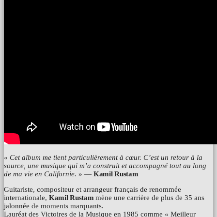
«
Cet album me tient particulièrement à cœur. C’est un retour à la
source, une musique qui m’a construit et accompagné tout au long
de ma vie en Californie.
» —
Kamil Rustam
Guitariste, compositeur et arrangeur français de renommée
internationale,
Kamil Rustam
mène une carrière de plus de 35 ans
jalonnée de moments marquants.
Lauréat des Victoires de la Musique en 1985 comme « Meilleur