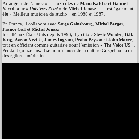
Arrangeur de l’année » — aux côtés de
Manu Katché
et
Gabriel
Yared
pour «
Unis Vers l’Uni
» de
Michel Jonasz
— il est également
élu « Meilleur musicien de studio » en 1986 et 1987.
En France, il collabore avec
Serge Gainsbourg
,
Michel Berger
,
France Gall
et
Michel Jonasz
.
Installé aux États-Unis depuis 1996, il y côtoie
Stevie Wonder
,
B.B.
King
,
Aaron Neville
,
James Ingram
,
Peabo Bryson
et
John Mayer
,
tout en officiant comme guitariste pour l’émission «
The Voice US
».
Pendant quinze ans, il se nourrit aussi de la culture Gospel au cœur
des églises américaines.