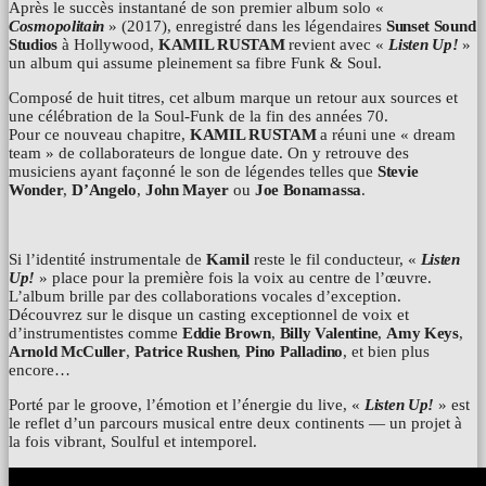
Après le succès instantané de son premier album solo
«
Cosmopolitain
»
(2017), enregistré dans les légendaires
Sunset Sound
Studios
à Hollywood,
KAMIL RUSTAM
revient avec
«
Listen Up!
»
un album qui assume pleinement sa fibre Funk & Soul.
Composé de huit titres, cet album marque un retour aux sources et
une célébration de la Soul-Funk de la fin des années 70.
Pour ce nouveau chapitre,
KAMIL RUSTAM
a réuni une « dream
team » de collaborateurs de longue date. On y retrouve des
musiciens ayant façonné le son de légendes telles que
Stevie
Wonder
,
D’Angelo
,
John Mayer
ou
Joe Bonamassa
.
Si l’identité instrumentale de
Kamil
reste le fil conducteur,
«
Listen
Up!
»
place pour la première fois la voix au centre de l’œuvre.
L’album brille par des collaborations vocales d’exception.
Découvrez sur le disque un casting exceptionnel de voix et
d’instrumentistes comme
Eddie Brown
,
Billy Valentine
,
Amy Keys
,
Arnold McCuller
,
Patrice Rushen
,
Pino Palladino
, et bien plus
encore…
Porté par le groove, l’émotion et l’énergie du live,
«
Listen Up!
»
est
le reflet d’un parcours musical entre deux continents — un projet à
la fois vibrant, Soulful et intemporel.