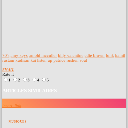
70's
amy keys
arnold mcculler
billy valentine
edie brown
funk
kamil
rustam
kudisan kai
listen up
patrice rushen
soul
EMAIL
Rate it
1
2
3
4
5
ARTICLES SIMILAIRES
insert_link
MUSIQUES