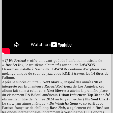
«
If We Pretend
» offre un avant-goût de l’ambition musicale de
«
Just Let It
», le troisième album très attendu de
LAWSON
.
Désormais installé à Nashville,
LAWSON
continue d’explorer son
mélange unique de soul, de jazz et de R&B à travers les 14 titres de
l’album.
Après le succès du titre «
Next Move
», inspiré des années 90 et
interprété par la chanteuse
Raquel Rodriguez
de Los Angeles, cet
album fait suite à celui-ci. «
Next Move
» a atteint la première place
du classement R&B/Soul américain
Urban Influencer Top 30
et a été
élu meilleur titre de l’année 2024 au Royaume-Uni (
UK Soul Chart
).
Le slow jam atmosphérique «
Do Whatchu Gotta
», co-écrit avec
l’artiste française de chill-hop
Rose Noir
, a également été diffusé sur
les ondes internationales, notamment à Washington DC, Londres,