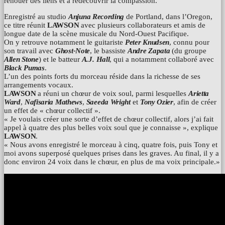
renouer des liens et à redécouvrir la compassion.
Enregistré au studio
Anjuna Recording
de Portland, dans l’Oregon,
ce titre réunit
LAWSON
avec plusieurs collaborateurs et amis de
longue date de la scène musicale du Nord-Ouest Pacifique.
On y retrouve notamment le guitariste
Peter Knudsen
, connu pour
son travail avec
Ghost-Note
, le bassiste
Andre Zapata
(du groupe
Allen Stone
) et le batteur
A.J.
Hall
, qui a notamment collaboré avec
Black Pumas
.
L’un des points forts du morceau réside dans la richesse de ses
arrangements vocaux.
LAWSON
a réuni un chœur de voix soul, parmi lesquelles
Arietta
Ward
,
Nafisaria Mathews
,
Saeeda Wright
et
Tony Ozier
, afin de créer
un effet de « chœur collectif ».
« Je voulais créer une sorte d’effet de chœur collectif, alors j’ai fait
appel à quatre des plus belles voix soul que je connaisse », explique
LAWSON
.
« Nous avons enregistré le morceau à cinq, quatre fois, puis Tony et
moi avons superposé quelques prises dans les graves. Au final, il y a
donc environ 24 voix dans le chœur, en plus de ma voix principale.
»