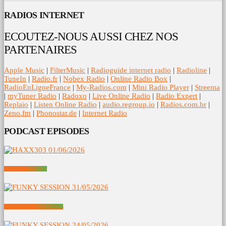
RADIOS INTERNET
ECOUTEZ-NOUS AUSSI CHEZ NOS
PARTENAIRES
Apple Music
|
FilterMusic
|
Radioguide internet radio
|
Radioline
|
TuneIn
|
Radio.fr
|
Nobex Radio
|
Online Radio Box
|
RadioEnLigneFrance
|
My-Radios.com
|
Mini Radio Player
|
Streema
|
myTuner Radio
|
Radoxo
|
Live Online Radio
|
Radio Expert
|
Replaio
|
Listen Online Radio
|
audio.regroup.io
|
Radios.com.br
|
Zeno.fm
|
Phonostar.de
|
Internet Radio
PODCAST EPISODES
HAXX303 01/06/2026
FUNKY SESSION 31/05/2026