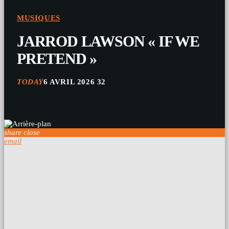
MUSIQUES
JARROD LAWSON « IF WE
PRETEND »
TODAY
6 AVRIL 2026
32
share
close
email