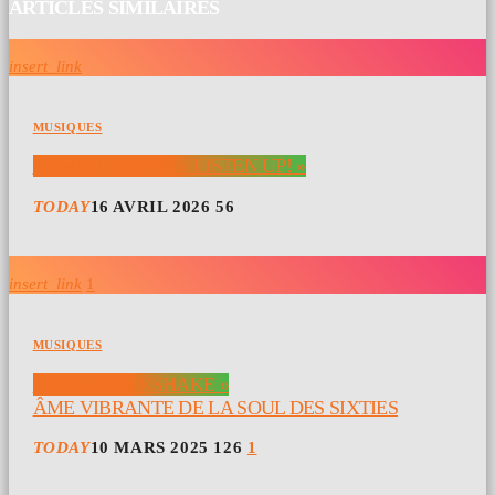
ARTICLES SIMILAIRES
insert_link
MUSIQUES
KAMIL RUSTAM « LISTEN UP! »
TODAY
16 AVRIL 2026
56
insert_link
1
MUSIQUES
DNVR « MILKSHAKE »
ÂME VIBRANTE DE LA SOUL DES SIXTIES
TODAY
10 MARS 2025
126
1