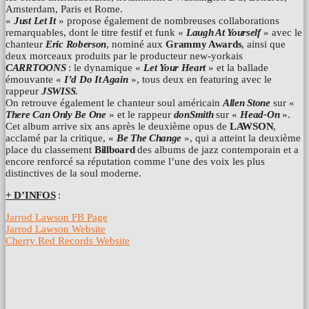
Amsterdam, Paris et Rome.
«
Just Let It
» propose également de nombreuses collaborations
remarquables, dont le titre festif et funk «
Laugh At Yourself
» avec le
chanteur
Eric Roberson
, nominé aux
Grammy Awards
, ainsi que
deux morceaux produits par le producteur new-yorkais
CARRTOONS
: le dynamique «
Let Your Heart
» et la ballade
émouvante «
I’d Do It Again
», tous deux en featuring avec le
rappeur
JSWISS
.
On retrouve également le chanteur soul américain
Allen Stone
sur «
There Can Only Be One
» et le rappeur
donSmith
sur «
Head-On
».
Cet album arrive six ans après le deuxième opus de
LAWSON
,
acclamé par la critique, «
Be The Change
», qui a atteint la deuxième
place du classement
Billboard
des albums de jazz contemporain et a
encore renforcé sa réputation comme l’une des voix les plus
distinctives de la soul moderne.
+ D’INFOS
:
Jarrod Lawson FB Page
Jarrod Lawson Website
Cherry Red Records Website