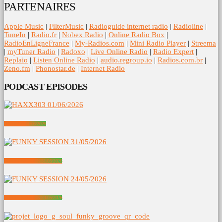
PARTENAIRES
Apple Music
|
FilterMusic
|
Radioguide internet radio
|
Radioline
|
TuneIn
|
Radio.fr
|
Nobex Radio
|
Online Radio Box
|
RadioEnLigneFrance
|
My-Radios.com
|
Mini Radio Player
|
Streema
|
myTuner Radio
|
Radoxo
|
Live Online Radio
|
Radio Expert
|
Replaio
|
Listen Online Radio
|
audio.regroup.io
|
Radios.com.br
|
Zeno.fm
|
Phonostar.de
|
Internet Radio
PODCAST EPISODES
HAXX303 01/06/2026
FUNKY SESSION 31/05/2026
FUNKY SESSION 24/05/2026