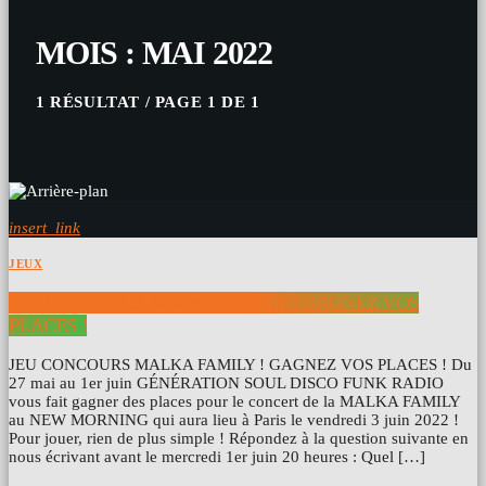
MOIS : MAI 2022
1 RÉSULTAT / PAGE 1 DE 1
insert_link
JEUX
JEU CONCOURS MALKA FAMILY ! GAGNEZ VOS
PLACES !
JEU CONCOURS MALKA FAMILY ! GAGNEZ VOS PLACES ! Du
27 mai au 1er juin GÉNÉRATION SOUL DISCO FUNK RADIO
vous fait gagner des places pour le concert de la MALKA FAMILY
au NEW MORNING qui aura lieu à Paris le vendredi 3 juin 2022 !
Pour jouer, rien de plus simple ! Répondez à la question suivante en
nous écrivant avant le mercredi 1er juin 20 heures : Quel […]