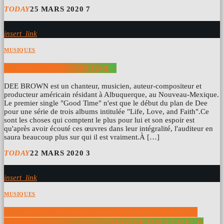
TODAY
25 MARS 2020
7
insert_link
MUSIQUES
DEE BROWN « GOOD TIME »
DEE BROWN est un chanteur, musicien, auteur-compositeur et
producteur américain résidant à Albuquerque, au Nouveau-Mexique.
Le premier single "Good Time" n'est que le début du plan de Dee
pour une série de trois albums intitulée "Life, Love, and Faith".Ce
sont les choses qui comptent le plus pour lui et son espoir est
qu'après avoir écouté ces œuvres dans leur intégralité, l'auditeur en
saura beaucoup plus sur qui il est vraiment.À […]
TODAY
22 MARS 2020
3
insert_link
MUSIQUES
QWESTLIFE « FEVER » (FEAT. SUGARHILL GANG,
SIEDAH GARRETT, GRANDMASTER MELLE MEL &