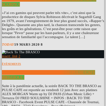
SCORPIO)
«J’ai ces gamins qui peuvent parler très vite», c’est ainsi que la
productrice de disques Sylvia Robinson décrivait le Sugarhill Gang
en 1979, avant l’enregistrement de leur plus grand succès, «Rapper’s
Delight». Quarante ans plus tard, la chanson transcende les genres,
les goûts et les générations. C’est peut-être pour cette raison que
lorsque "Fever" passe par les haut-parleurs, il y a une chaleureuse
sensation de familiarité qui l’accompagne. Le talent […]
TODAY
19 MARS 2020
8
insert_link
2
ÉVÉNEMENTS
BACK TO THE BRASCO 12/06/2020 AU PULSE CAFÉ
(BELGIQUE)
Suite à la pandémie actuelle, la soirée BACK TO THE BRASCO au
PULSE CAFE est reportée au vendredi 12 juin Avec aux platines
ALEX MORGAN Warm up by DJ PASS (Urban Music Lille) +
Terrazza DJ FRED SOULSHINE + INFOS : BACK TO THE
BRASCO - Facebook Event PULSE CAFE - Chaussée de Tournai,