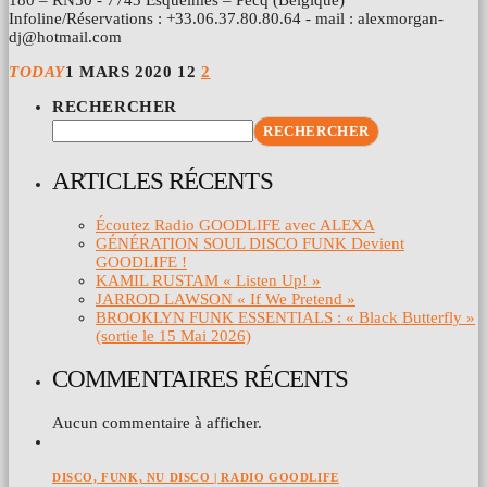
180 – RN50 - 7743 Esquelmes – Pecq (Belgique)
Infoline/Réservations : +33.06.37.80.80.64 - mail : alexmorgan-
dj@hotmail.com
TODAY
1 MARS 2020
12
2
RECHERCHER
RECHERCHER
ARTICLES RÉCENTS
Écoutez Radio GOODLIFE avec ALEXA
GÉNÉRATION SOUL DISCO FUNK Devient
GOODLIFE !
KAMIL RUSTAM « Listen Up! »
JARROD LAWSON « If We Pretend »
BROOKLYN FUNK ESSENTIALS : « Black Butterfly »
(sortie le 15 Mai 2026)
COMMENTAIRES RÉCENTS
Aucun commentaire à afficher.
DISCO, FUNK, NU DISCO | RADIO GOODLIFE