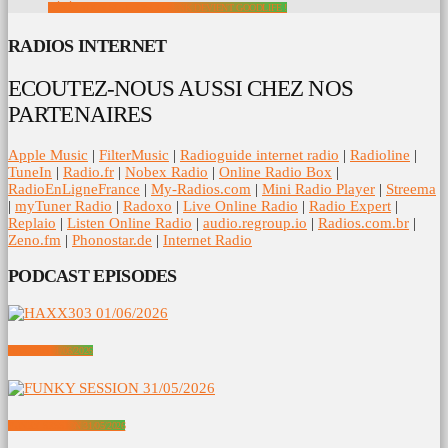
GÉNÉRATION SOUL DISCO FUNK DEVIENT GOODLIFE !
RADIOS INTERNET
ECOUTEZ-NOUS AUSSI CHEZ NOS
PARTENAIRES
Apple Music
|
FilterMusic
|
Radioguide internet radio
|
Radioline
|
TuneIn
|
Radio.fr
|
Nobex Radio
|
Online Radio Box
|
RadioEnLigneFrance
|
My-Radios.com
|
Mini Radio Player
|
Streema
|
myTuner Radio
|
Radoxo
|
Live Online Radio
|
Radio Expert
|
Replaio
|
Listen Online Radio
|
audio.regroup.io
|
Radios.com.br
|
Zeno.fm
|
Phonostar.de
|
Internet Radio
PODCAST EPISODES
HAXX303 01/06/2026
FUNKY SESSION 31/05/2026