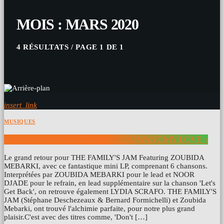
MOIS : MARS 2020
4 RÉSULTATS / PAGE 1 DE 1
insert_link
MUSIQUES
THE FAMILY’S JAM « DON’T YOU WANT MY LOVE »
Le grand retour pour THE FAMILY'S JAM Featuring ZOUBIDA
MEBARKI, avec ce fantastique mini LP, comprenant 6 chansons.
Interprétées par ZOUBIDA MEBARKI pour le lead et NOOR
DJADE pour le refrain, en lead supplémentaire sur la chanson 'Let's
Get Back', on retrouve également LYDIA SCRAFO. THE FAMILY'S
JAM (Stéphane Deschezeaux & Bernard Formichelli) et Zoubida
Mebarki, ont trouvé l'alchimie parfaite, pour notre plus grand
plaisir.C'est avec des titres comme, 'Don't […]