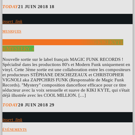
TODAY
21 JUIN 2018
18
insert_link
MUSIQUES
STÉPHANE DESCHEZEAUX FEATURING KIKI KYTE
« MYSTERY »
Nouvelle sortie sur le label français MAGIC FUNK RECORDS !
Spécialisé dans les productions 80's et Modern Funk uniquement en
vinyl. Cette 3ème sortie est une collaboration entre les compositeurs
et producteurs STÉPHANE DESCHEZEAUX et CHRISTOPHER
VIGNOLI aka ZAPPCHRIS FUNK (Responsable de Magic Funk
Records). "Mystery" composition dancefloor efficace pour ce titre
séducteur avec la voix sensuelle et suave de KIKI KYTE, qui s'était
déjà illustrée avec les COOL MILLION. […]
TODAY
20 JUIN 2018
29
insert_link
ÉVÉNEMENTS