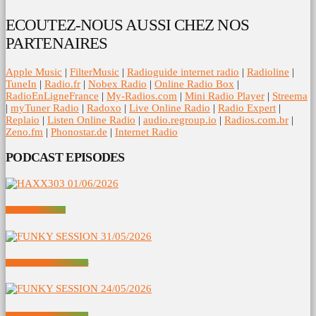
ECOUTEZ-NOUS AUSSI CHEZ NOS
PARTENAIRES
Apple Music
|
FilterMusic
|
Radioguide internet radio
|
Radioline
|
TuneIn
|
Radio.fr
|
Nobex Radio
|
Online Radio Box
|
RadioEnLigneFrance
|
My-Radios.com
|
Mini Radio Player
|
Streema
|
myTuner Radio
|
Radoxo
|
Live Online Radio
|
Radio Expert
|
Replaio
|
Listen Online Radio
|
audio.regroup.io
|
Radios.com.br
|
Zeno.fm
|
Phonostar.de
|
Internet Radio
PODCAST EPISODES
HAXX303 01/06/2026
FUNKY SESSION 31/05/2026
FUNKY SESSION 24/05/2026