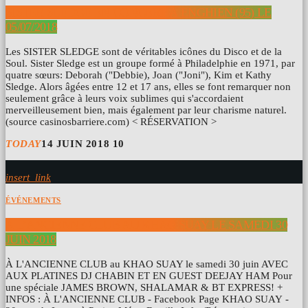
SISTER SLEDGE EN CONCERT À ENGHIEN (95) LE
05/07/2018
Les SISTER SLEDGE sont de véritables icônes du Disco et de la
Soul. Sister Sledge est un groupe formé à Philadelphie en 1971, par
quatre sœurs: Deborah ("Debbie), Joan ("Joni"), Kim et Kathy
Sledge. Alors âgées entre 12 et 17 ans, elles se font remarquer non
seulement grâce à leurs voix sublimes qui s'accordaient
merveilleusement bien, mais également par leur charisme naturel.
(source casinosbarriere.com) < RÉSERVATION >
TODAY
14 JUIN 2018
10
insert_link
ÉVÉNEMENTS
À L’ANCIENNE CLUB AU KHAO SUAY LE SAMEDI 30
JUIN 2018
À L'ANCIENNE CLUB au KHAO SUAY le samedi 30 juin AVEC
AUX PLATINES DJ CHABIN ET EN GUEST DEEJAY HAM Pour
une spéciale JAMES BROWN, SHALAMAR & BT EXPRESS! +
INFOS : À L'ANCIENNE CLUB - Facebook Page KHAO SUAY -