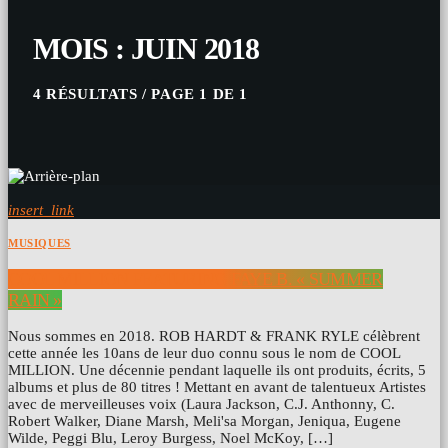
MOIS : JUIN 2018
4 RÉSULTATS / PAGE 1 DE 1
insert_link
MUSIQUES
COOL MILLION FEATURING FAYE B. « SUMMER
RAIN »
Nous sommes en 2018. ROB HARDT & FRANK RYLE célèbrent
cette année les 10ans de leur duo connu sous le nom de COOL
MILLION. Une décennie pendant laquelle ils ont produits, écrits, 5
albums et plus de 80 titres ! Mettant en avant de talentueux Artistes
avec de merveilleuses voix (Laura Jackson, C.J. Anthonny, C.
Robert Walker, Diane Marsh, Meli'sa Morgan, Jeniqua, Eugene
Wilde, Peggi Blu, Leroy Burgess, Noel McKoy, […]